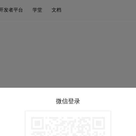
开发者平台
学堂
文档
微信登录