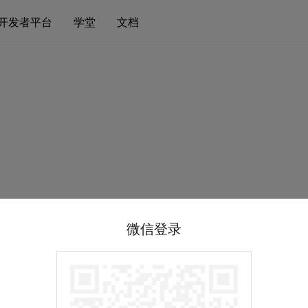
开发者平台
学堂
文档
微信登录