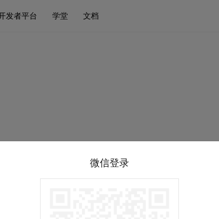
开发者平台
学堂
文档
微信登录