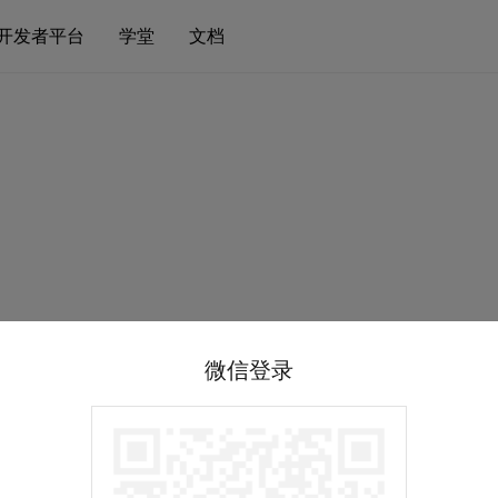
开发者平台
学堂
文档
微信登录