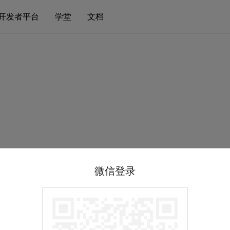
开发者平台
学堂
文档
微信登录