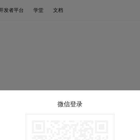
开发者平台
学堂
文档
微信登录