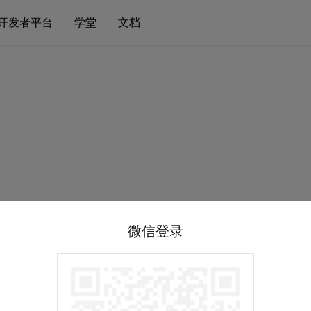
开发者平台
学堂
文档
微信登录