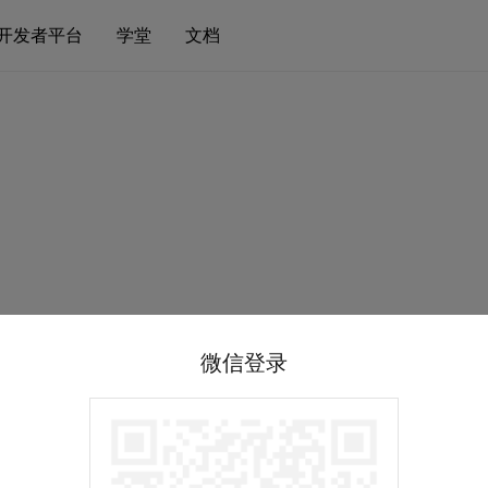
开发者平台
学堂
文档
微信登录