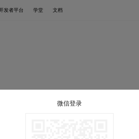
开发者平台
学堂
文档
微信登录