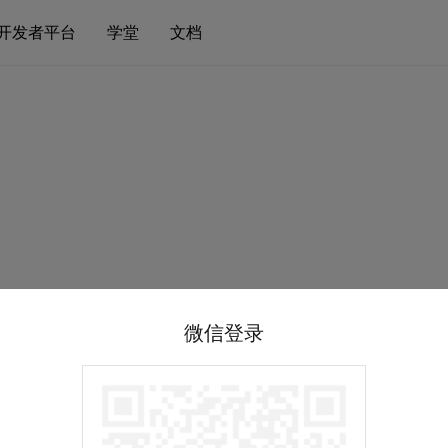
开发者平台
学堂
文档
微信登录