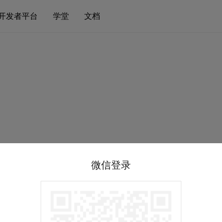
开发者平台
学堂
文档
微信登录