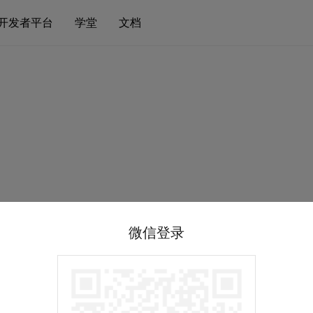
开发者平台
学堂
文档
微信登录