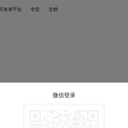
开发者平台
学堂
文档
微信登录