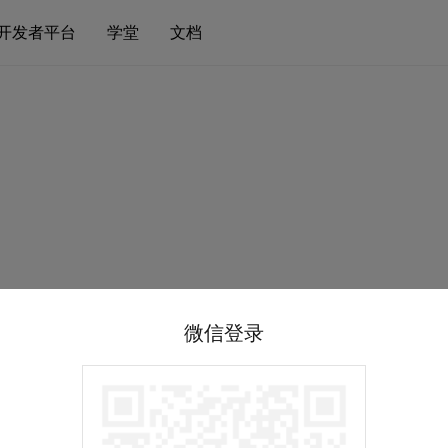
开发者平台
学堂
文档
微信登录