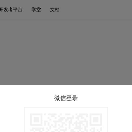
开发者平台
学堂
文档
微信登录