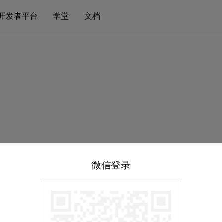
开发者平台
学堂
文档
微信登录