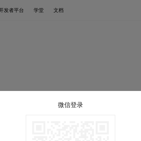
开发者平台
学堂
文档
微信登录