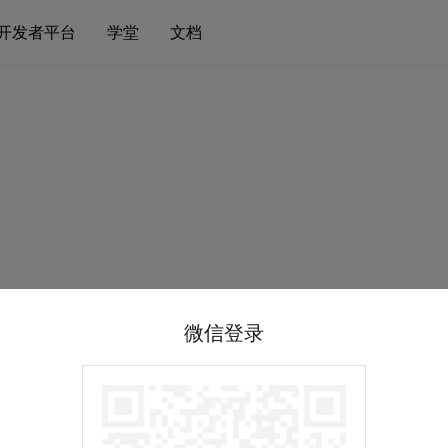
开发者平台
学堂
文档
微信登录