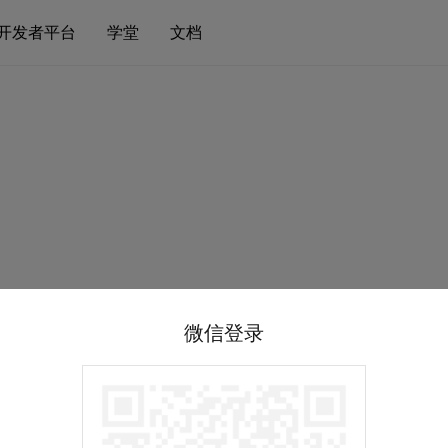
开发者平台
学堂
文档
微信登录