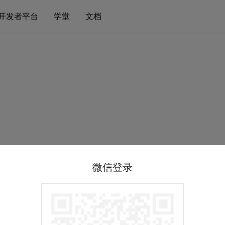
开发者平台
学堂
文档
微信登录