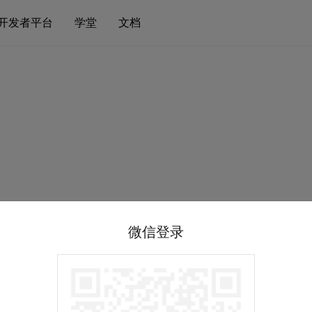
开发者平台
学堂
文档
微信登录