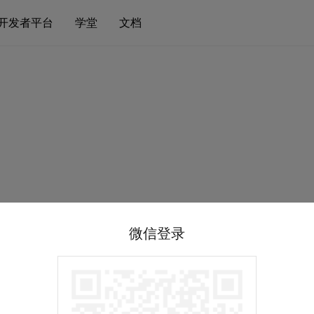
开发者平台
学堂
文档
微信登录