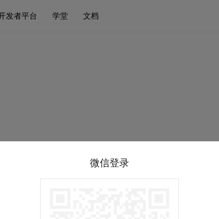
开发者平台
学堂
文档
微信登录