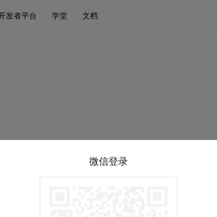
开发者平台
学堂
文档
微信登录