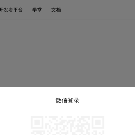
开发者平台
学堂
文档
微信登录