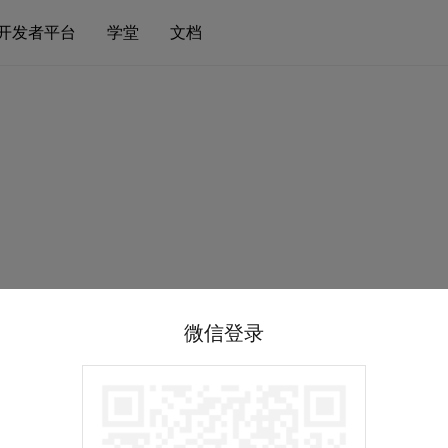
开发者平台
学堂
文档
微信登录