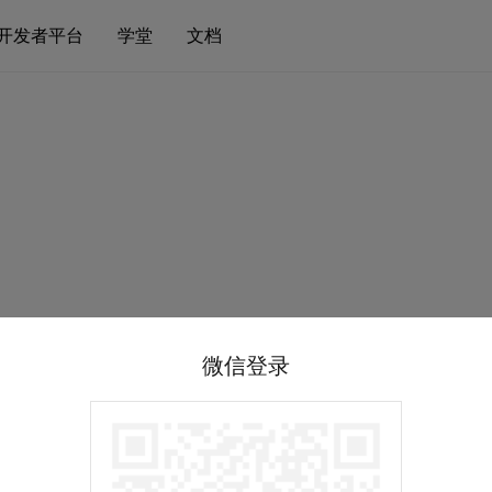
开发者平台
学堂
文档
微信登录