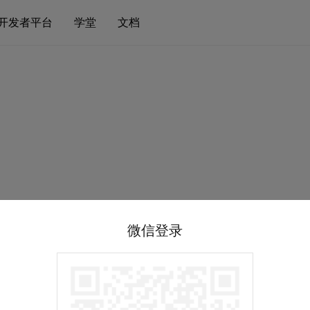
开发者平台
学堂
文档
微信登录