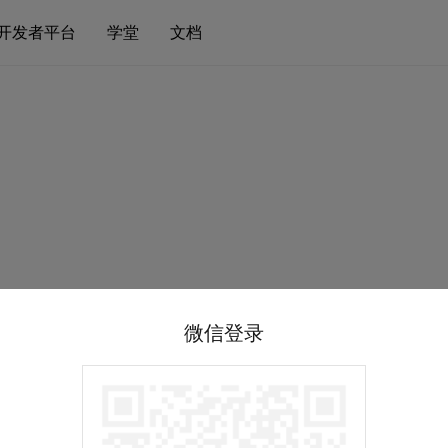
开发者平台
学堂
文档
微信登录