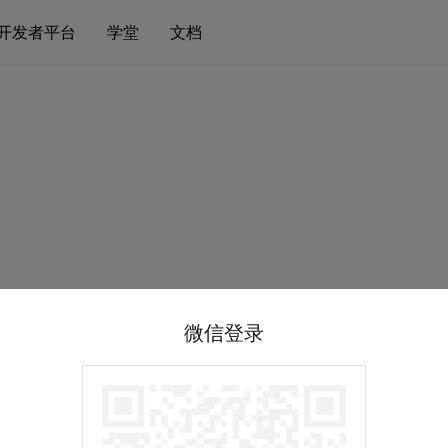
开发者平台
学堂
文档
微信登录