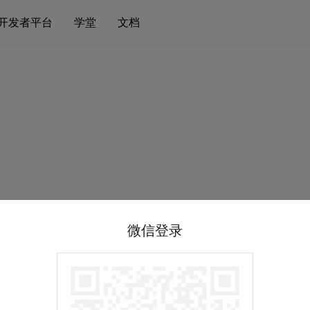
开发者平台
学堂
文档
微信登录