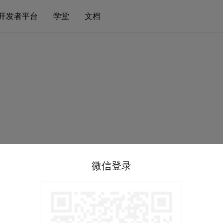
开发者平台
学堂
文档
微信登录