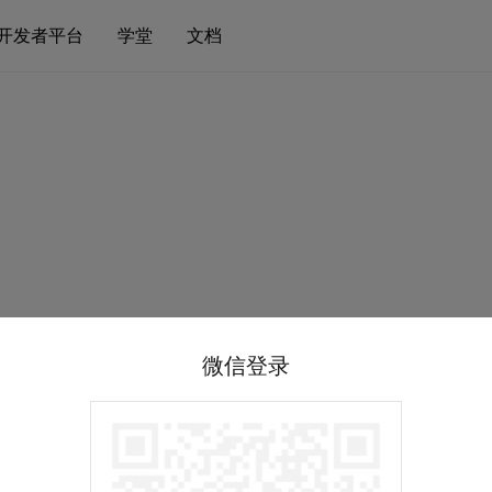
开发者平台
学堂
文档
微信登录