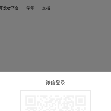
开发者平台
学堂
文档
微信登录