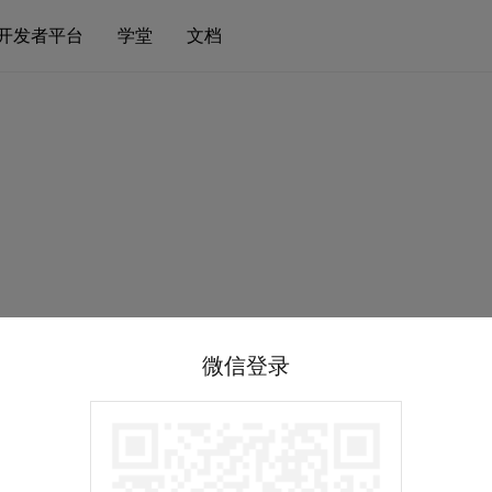
开发者平台
学堂
文档
微信登录