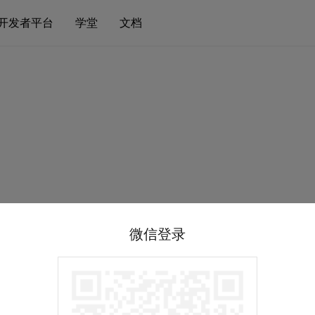
开发者平台
学堂
文档
微信登录