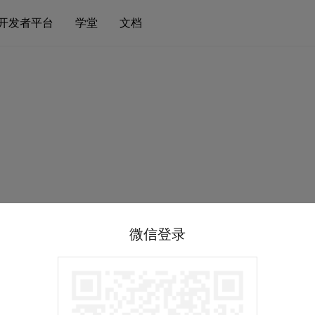
开发者平台
学堂
文档
微信登录