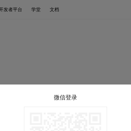
开发者平台
学堂
文档
微信登录