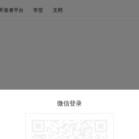
开发者平台
学堂
文档
微信登录