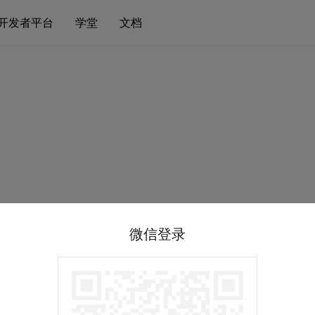
开发者平台
学堂
文档
微信登录