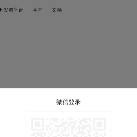
开发者平台
学堂
文档
微信登录