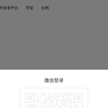
开发者平台
学堂
文档
微信登录