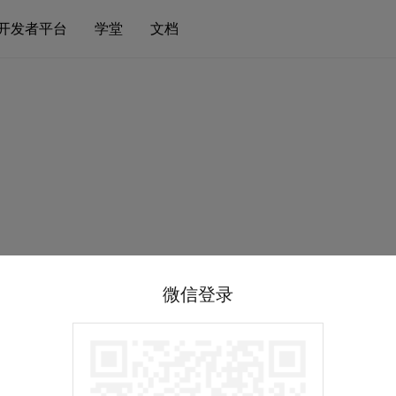
开发者平台
学堂
文档
微信登录