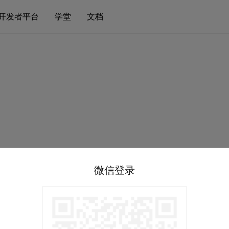
开发者平台
学堂
文档
微信登录