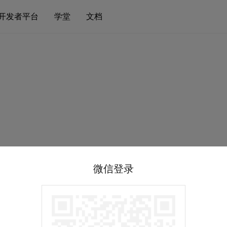
开发者平台
学堂
文档
微信登录