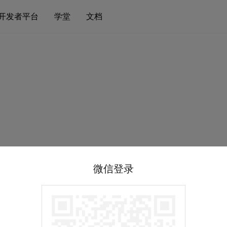
开发者平台
学堂
文档
微信登录