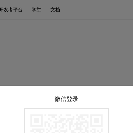
开发者平台
学堂
文档
微信登录