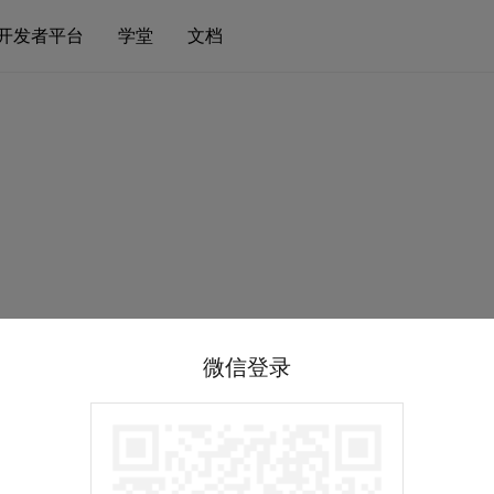
开发者平台
学堂
文档
微信登录