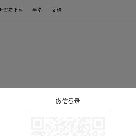
开发者平台
学堂
文档
微信登录