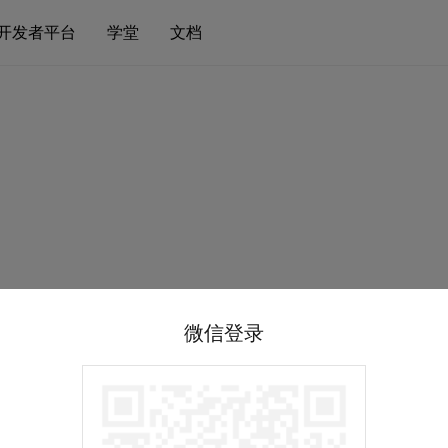
开发者平台
学堂
文档
微信登录